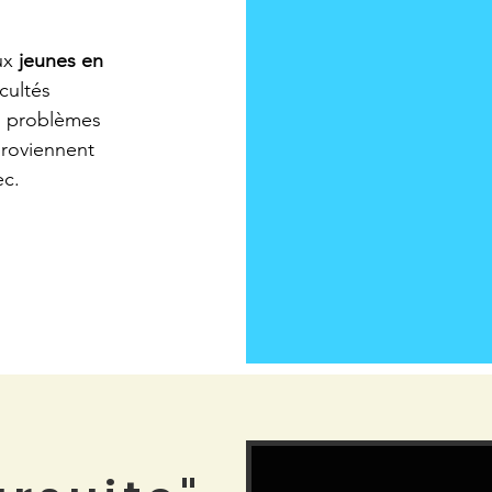
ux
jeunes en
icultés
es problèmes
 proviennent
ec.