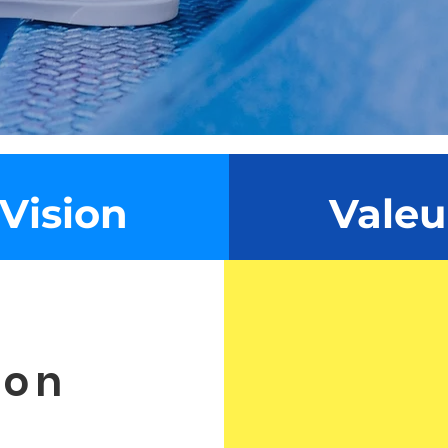
un pas à la fois.
Vision
Valeu
ion